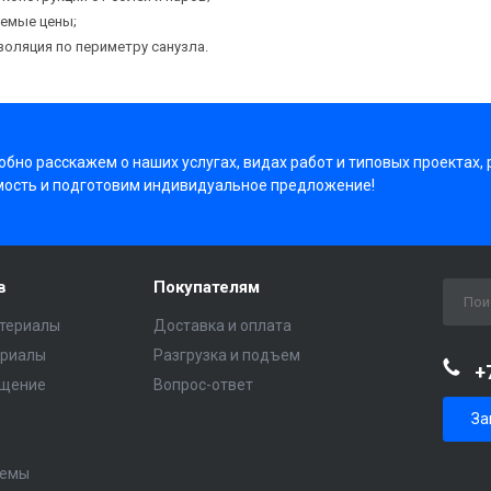
емые цены;
золяция по периметру санузла.
бно расскажем о наших услугах, видах работ и типовых проектах,
мость и подготовим индивидуальное предложение!
в
Покупателям
териалы
Доставка и оплата
ериалы
Разгрузка и подъем
+
ещение
Вопрос-ответ
За
темы