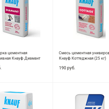
рка цементная
Смесь цементная универс
тивная Кнауф Диамант
Кнауф Коттеджная (25 кг)
 белый
.
190 руб.
+
-
+