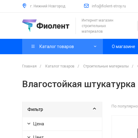
г. Нижний Новгород
info@fiolent-stroy.ru
Интернет магазин
строительных
материалов
Каталог товаров
О магазине
Главная
/
Каталог товаров
/
Строительные материалы
/
Влагостойкая штукатурка
По популярно
Фильтр
Цена
Цвет