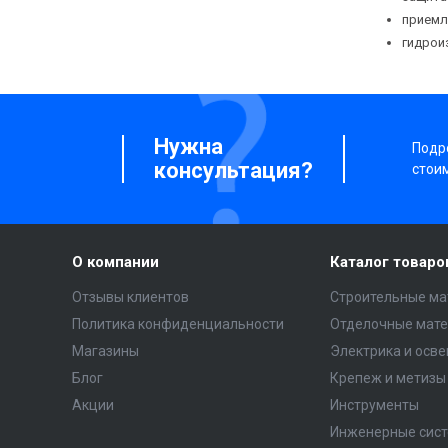
приемл
гидрои
Нужна
Подро
консультация?
стои
О компании
Каталог товаро
Отзывы клиентов
Строительные ма
Политика конфиденциальности
Отделочные мат
Магазины
Электрика и осв
Блог
Крепеж и метизы
Акции
Инструменты
Инженерные сис