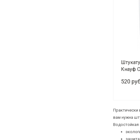
Штукату
Кнауф С
520 руб
-
Практически 
вам нужна шт
Водостойкая 
эколог
защита