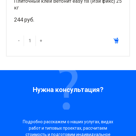
Плиточный клей Ветонит easy fix (Изи фикс) 25
кг
244 руб.
-
+
Нужна консультация?
Подробно расскажем о наших услугах, видах
работ и типовых проектах, рассчитаем
стоимость и подготовим индивидуальное