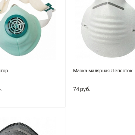
атор
Маска малярная Лепесток
.
74 руб.
+
-
+