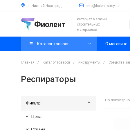
г. Нижний Новгород
info@fiolent-stroy.ru
Интернет магазин
строительных
материалов
Каталог товаров
О магазине
Главная
/
Каталог товаров
/
Инструменты
/
Средства з
Респираторы
По популярно
Фильтр
Цена
Страна