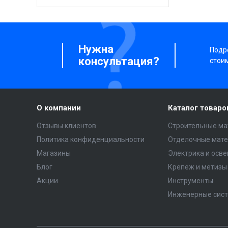
Нужна
Подро
консультация?
стои
О компании
Каталог товаро
Отзывы клиентов
Строительные ма
Политика конфиденциальности
Отделочные мат
Магазины
Электрика и осв
Блог
Крепеж и метизы
Акции
Инструменты
Инженерные сис