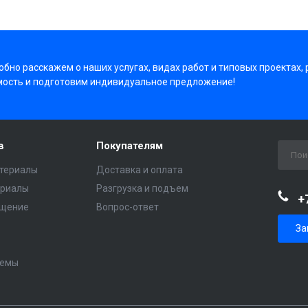
бно расскажем о наших услугах, видах работ и типовых проектах,
мость и подготовим индивидуальное предложение!
в
Покупателям
териалы
Доставка и оплата
ериалы
Разгрузка и подъем
+
ещение
Вопрос-ответ
За
темы