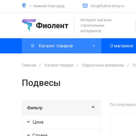
г. Нижний Новгород
info@fiolent-stroy.ru
Интернет магазин
строительных
материалов
Каталог товаров
О магазине
Главная
/
Каталог товаров
/
Отделочные материалы
/
П
Подвесы
По популярно
Фильтр
Цена
Страна