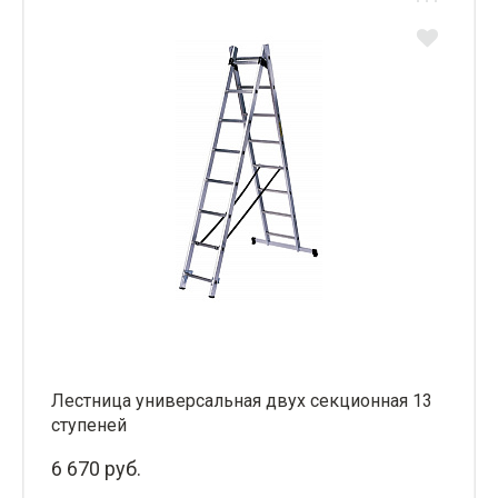
Лестница универсальная двух секционная 13
ступеней
6 670 руб.