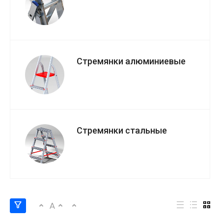
Стремянки алюминиевые
Стремянки стальные
A