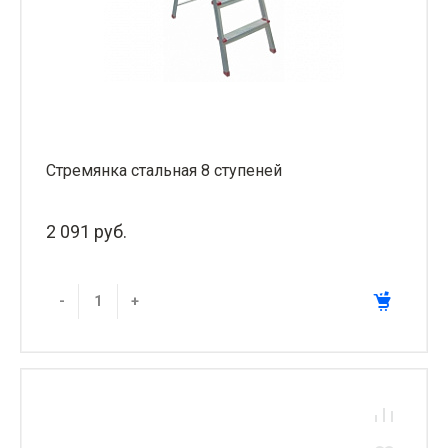
Стремянка стальная 8 ступеней
2 091 руб.
-
+