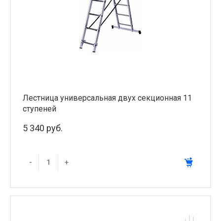
Лестница универсальная двух секционная 11
ступеней
5 340 руб.
-
+