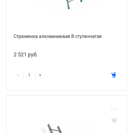
Стремянка алюминиевая 8 ступенчатая
2 521 руб.
-
+