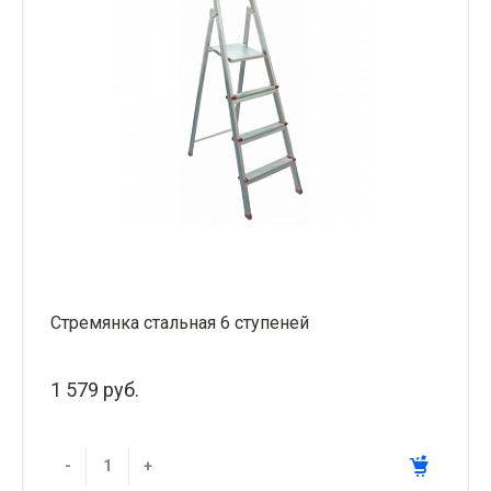
Стремянка стальная 6 ступеней
1 579 руб.
-
+