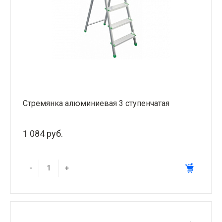
Стремянка алюминиевая 3 ступенчатая
1 084 руб.
-
+