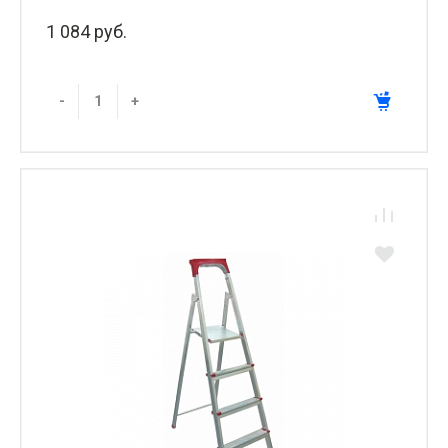
1 084 руб.
-
+