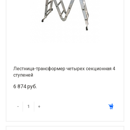
Лестница-трансформер четырех секционная 4
ступеней
6 874 руб.
-
+