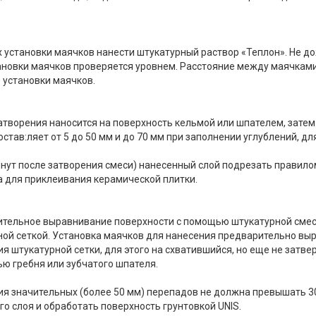
 установки маячков нанести штукатурный раствор «Теплон». Не д
ановки маячков проверяется уровнем. Расстояние между маячками
 установки маячков.
затворения наносится на поверхность кельмой или шпателем, зате
тав:ляет от 5 до 50 мм и до 70 мм при заполнении углублений, для
инут после затворения смеси) нанесенный слой подрезать правило
 для приклеивания керамической плитки.
ительное выравнивание поверхности с помощью штукатурной смеси
ой сеткой. Установка маячков для нанесения предварительно вы
я штукатурной сетки, для этого на схватившийся, но еще не затве
ю гребня или зубчатого шпателя.
я значительных (более 50 мм) перепадов не должна превышать 30
 слоя и обработать поверхность грунтовкой UNIS.