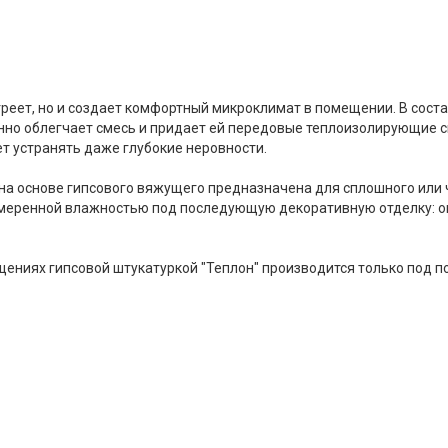
греет, но и создает комфортный микроклимат в помещении. В сост
нно облегчает смесь и придает ей передовые теплоизолирующие св
т устранять даже глубокие неровности.
а основе гипсового вяжущего предназначена для сплошного или 
меренной влажностью под последующую декоративную отделку: ок
ениях гипсовой штукатуркой "Теплон" производится только под 