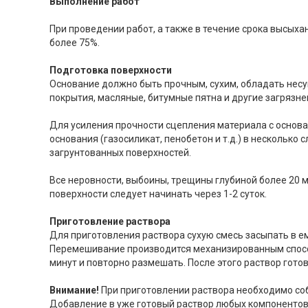
Выполнение работ
При проведении работ, а также в течение срока высыха
более 75%.
Подготовка поверхности
Основание должно быть прочным, сухим, обладать нес
покрытия, масляные, битумные пятна и другие загрязн
Для усиления прочности сцепления материала с основа
основания (газосиликат, пенобетон и т.д.) в несколько
загрунтованных поверхностей.
Все неровности, выбоины, трещины глубиной более 20
поверхности следует начинать через 1-2 суток.
Приготовление раствора
Для приготовления раствора сухую смесь засыпать в емк
Перемешивание производится механизированным способ
минут и повторно размешать. После этого раствор гото
Внимание!
При приготовлении раствора необходимо соб
Добавление в уже готовый раствор любых компонентов,