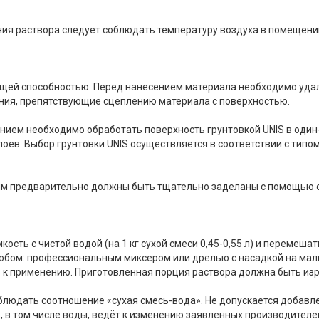
ния раствора следует соблюдать температуру воздуха в помещении 
ущей способностью. Перед нанесением материала необходимо уда
ения, препятствующие сцеплению материала с поверхностью.
нием необходимо обработать поверхность грунтовкой UNIS в один
 слоев. Выбор грунтовки UNIS осуществляется в соответствии с тип
 мм предварительно должны быть тщательно заделаны с помощью 
ость с чистой водой (на 1 кг сухой смеси 0,45-0,55 л) и перемеша
ом: профессиональным миксером или дрелью с насадкой на малых 
в к применению. Приготовленная порция раствора должна быть изр
людать соотношение «сухая смесь-вода». Не допускается добавле
 в том числе воды, ведёт к изменению заявленных производителе