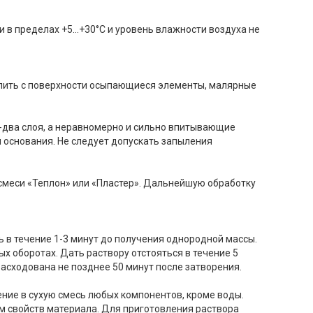
в пределах +5...+30°С и уровень влажности воздуха не
лить с поверхности осыпающиеся элементы, малярные
-два слоя, а неравномерно и сильно впитывающие
ом основания. Не следует допускать запыления
смеси «Теплон» или «Пластер». Дальнейшую обработку
ть в течение 1-3 минут до получения однородной массы.
оборотах. Дать раствору отстояться в течение 5
асходована не позднее 50 минут после затворения.
ние в сухую смесь любых компонентов, кроме воды.
м свойств материала. Для приготовления раствора