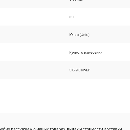
30
Юнис (Unis)
Ручного нанесения
8.0-9.0 кг/м²
обно расскажем о наших товарах, видах и стоимости доставки,