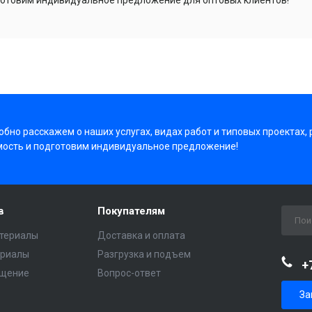
отовим индивидуальное предложение для оптовых клиентов!
бно расскажем о наших услугах, видах работ и типовых проектах,
мость и подготовим индивидуальное предложение!
в
Покупателям
териалы
Доставка и оплата
ериалы
Разгрузка и подъем
+
ещение
Вопрос-ответ
За