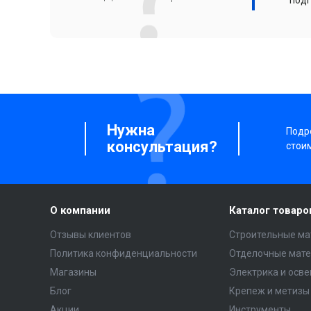
подг
Нужна
Подро
консультация?
стои
О компании
Каталог товаро
Отзывы клиентов
Строительные ма
Политика конфиденциальности
Отделочные мат
Магазины
Электрика и осв
Блог
Крепеж и метизы
Акции
Инструменты