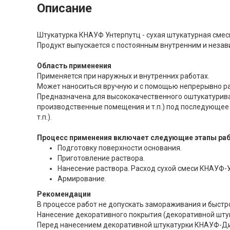
Описание
Штукатурка КНАУФ Унтерпутц - сухая штукатурная смес
Продукт выпускается с постоянным внутренним и незав
Область применения
Применяется при наружных и внутренних работах.
Может наноситься вручную и с помощью непрерывно ра
Предназначена для высококачественного оштукатурива
производственные помещения и т.п.) под последующее
т.п.).
Процесс применения включает следующие этапы раб
Подготовку поверхности основания.
Приготовление раствора.
Нанесение раствора. Расход сухой смеси КНАУФ-Ун
Армирование.
Рекомендации
В процессе работ не допускать замораживания и быстр
Нанесение декоративного покрытия (декоративной штук
Перед нанесением декоративной штукатурки КНАУФ-Ди