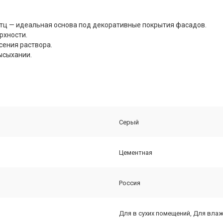
ц — идеальная основа под декоративные покрытия фасадов.
рхности.
сения раствора.
ысыхании.
Серый
Цементная
Россия
Для в сухих помещений, Для вла