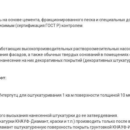
ь на основе цемента, фракционированного песка и специальных д
исимым (сертификация ГОСТ Р) контролем.
ботающих высокопроизводительных растворосмесительных насосов,
ния фасадов, а также обычных твердых оснований в помещениях
 нанесение на них декоративных покрытий (декоративных штукату
от:
терпутц для оштукатуривания 1 кв.м поверхности толщиной 10 мм 
ого высыхания нанесенной штукатурки до ее затвердевания.
атурки КНАУФ-Диамант, краски и т.п.) производить только после 
амант оштукатуренную поверхность покрыть грунтовкой КНАУФ-Из