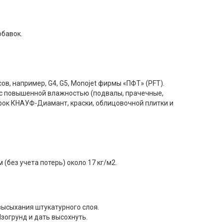
обавок.
 например, G4, G5, Monojet фирмы «ПФТ» (PFT).
 с повышенной влажностью (подвалы, прачечные,
рок КНАУФ-Диамант, краски, облицовочной плитки и
(без учета потерь) около 17 кг/м2.
высыхания штукатурного слоя.
огрунд и дать высохнуть.