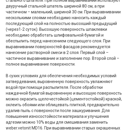
стального шпателя. При полном выравнивании используют
двуручный стальной шпатель шириной 80 см, а при
частичном – маленький, шириной 30 см. При выравнивании
несколькими слоями необходимо наносить каждый
последующий слой на полностью высохший предыдущий
(через1-2 суток). Высохшую поверхность шпаклевки
необходимо обработать шлифовальной бумагой и
обеспылить перед нанесением следующего слоя. При
выравнивании поверхностей фасадов рекомендуется
нанесение растворной смеси в 2 слоя. Первый слой –
частичное выравнивание и заполнение пор. Второй слой –
полное выравнивание поверхности.
В сухих условиях для обеспечения необходимых условий
затвердевания, выровненную поверхность увлажняют
водой при помощи распылителя. После обработки
наждачной бумагой выровненную и высохшую поверхность
можно окрасить щелочестойкой (цементостойкой) краской,
оклеить обоями или облицевать плиткой, предварительно
удалив пыль с поверхности после зашкуривания. Для
повышения износостойкости материала и улучшения
адгезии можно 10% воды для смешивания заменить
weber.vetonit MD16. При выравнивании старых окрашенных