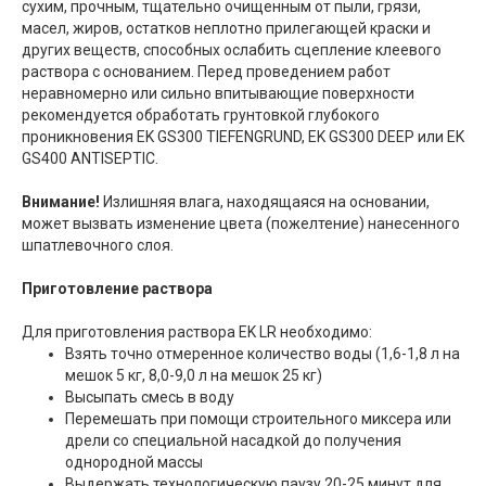
сухим, прочным, тщательно очищенным от пыли, грязи,
масел, жиров, остатков неплотно прилегающей краски и
других веществ, способных ослабить сцепление клеевого
раствора с основанием. Перед проведением работ
неравномерно или сильно впитывающие поверхности
рекомендуется обработать грунтовкой глубокого
проникновения EK GS300 TIEFENGRUND, EK GS300 DEEP или EK
GS400 ANTISEPTIC.
Внимание!
Излишняя влага, находящаяся на основании,
может вызвать изменение цвета (пожелтение) нанесенного
шпатлевочного слоя.
Приготовление раствора
Для приготовления раствора EK LR необходимо:
Взять точно отмеренное количество воды (1,6-1,8 л на
мешок 5 кг, 8,0-9,0 л на мешок 25 кг)
Высыпать смесь в воду
Перемешать при помощи строительного миксера или
дрели со специальной насадкой до получения
однородной массы
Выдержать технологическую паузу 20-25 минут для