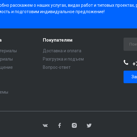
бно расскажем о наших услугах, видах работ и типовых проектах,
мость и подготовим индивидуальное предложение!
в
Покупателям
териалы
Доставка и оплата
ериалы
Разгрузка и подъем
+
ещение
Вопрос-ответ
За
темы