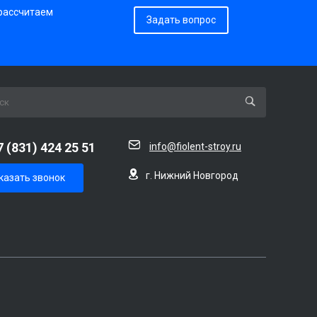
 рассчитаем
Задать вопрос
7 (831) 424 25 51
info@fiolent-stroy.ru
г. Нижний Новгород
казать звонок