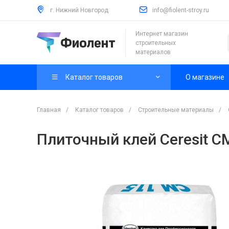
г. Нижний Новгород
info@fiolent-stroy.ru
Интернет магазин
строительных
материалов
Каталог товаров
О магазине
Главная
/
Каталог товаров
/
Строительные материалы
/
Плиточный клей Ceresit CM