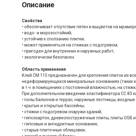
Описание
Свойства
• обеспечивает отсутствие пятен и выцветов на мрамор
• водо- и морозостойкий;
• устойчив к сползанию плитки;
• может применяться на стяжках с подогревом;
• пригоден для внутренних и наружных работ;
• экологически безопасен.
Область применения
Клей СМ 115 предназначен для крепления плиток из все
недеформирующихся минеральных основаниях (таких как
в т.ч. в помещениях с постоянной влажностью, на стяжка
При дополнительном введении эластификатора СС 83 кл
• полы балконов и террас, наружные лестницы, входные
• крытые и открытые бассейны;
• стяжки с подогревом снаружи зданий;
• гипсокартон, древесностружечные плиты, плиты OSB
• гипсовые и ангидритные основания;
• старые плиточные облицовки;