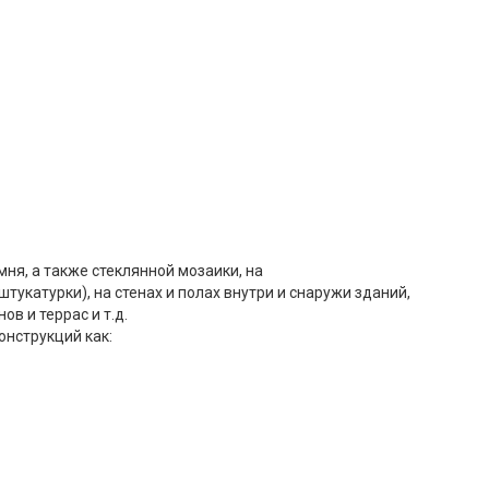
ня, а также стеклянной мозаики, на
катурки), на стенах и полах внутри и снаружи зданий,
ов и террас и т.д.
онструкций как: