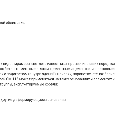
ной облицовке;
х видов мрамора, светлого известняка, просвечивающих пород кам
 бетон, цементные стяжки, цементные и цементно-известковые шту
х с подогревом (внутри зданий), цоколях, парапетах, стенах балкон
ей СМ 115 может применяться на таких основаниях и элементах к
 группы, эксплуатируемые кровли;
 и другие деформирующиеся основания;