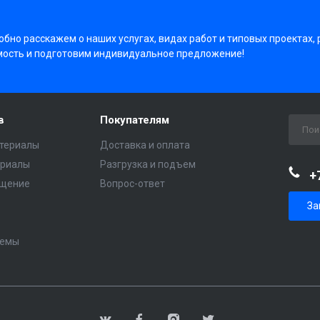
бно расскажем о наших услугах, видах работ и типовых проектах,
мость и подготовим индивидуальное предложение!
в
Покупателям
териалы
Доставка и оплата
ериалы
Разгрузка и подъем
+
ещение
Вопрос-ответ
За
темы