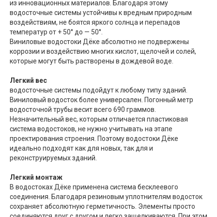
из инновационных материалов. Благодаря этому
водосточные системы устойчивы к вредным природным
воздействиям, не боятся яркого солнца и перепадов
температур от + 50° до — 50°.
Виниловые водостоки Дёке абсолютно не подвержены
коррозии и воздействию многих кислот, щелочей и солей,
которые могут быть растворены в дождевой воде.
Легкий вес
водосточные системы подойдут к любому типу зданий.
Виниловый водосток более универсален. Погонный метр
водосточной трубы весит всего 690 граммов.
Незначительный вес, которым отличается пластиковая
система водостоков, не нужно учитывать на этапе
проектирования строения. Поэтому водостоки Дёке
идеально подходят как для новых, так для и
реконструируемых зданий.
Легкий монтаж
В водостоках Дёке применена система бесклеевого
соединения. Благодаря резиновым уплотнителям водосток
сохраняет абсолютную герметичность. Элементы просто
соединяются друг с другом и легко защелкиваются. При этом