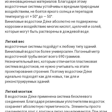
из инновационных материалов. Благодаря этому
водосточные системы устойчивы к вредным природным
воздействиям, не боятся яркого солнца и перепадов
температур от + 50° до — 50°.
Виниловые водостоки Дёке абсолютно не подвержены
коррозии и воздействию многих кислот, щелочей и солей,
которые могут быть растворены в дождевой воде.
Легкий вес
водосточные системы подойдут к любому типу зданий.
Виниловый водосток более универсален. Погонный метр
водосточной трубы весит всего 690 граммов.
Незначительный вес, которым отличается пластиковая
система водостоков, не нужно учитывать на этапе
проектирования строения. Поэтому водостоки Дёке
идеально подходят как для новых, так для и
реконструируемых зданий.
Легкий монтаж
В водостоках Дёке применена система бесклеевого
соединения. Благодаря резиновым уплотнителям водосток
сохраняет абсолютную герметичность. Элементы просто
соединяются друг с другом и легко защелкиваются. При этом