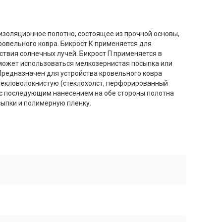
изоляционное полотно, состоящее из прочной основы,
ровельного ковра. Бикрост К применяется для
ствия солнечных лучей. Бикрост П применяется в
 может использоваться мелкозернистая посыпка или
 Предназначен для устройства кровельного ковра
стекловолокнистую (стеклохолст, перфорированный
, с последующим нанесением на обе стороны полотна
сыпки и полимерную пленку.