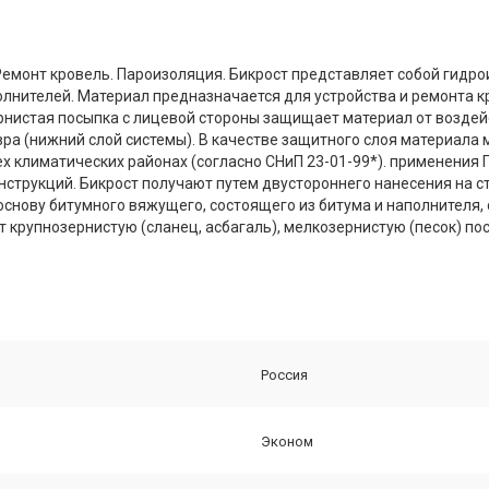
емонт кровель. Пароизоляция. Бикрост представляет собой гидро
олнителей. Материал предназначается для устройства и ремонта к
ернистая посыпка с лицевой стороны защищает материал от воздей
вра (нижний слой системы). В качестве защитного слоя материала
ех климатических районах (согласно СНиП 23-01-99*). применения
нструкций. Бикрост получают путем двустороннего нанесения на 
 основу битумного вяжущего, состоящего из битума и наполнителя
 крупнозернистую (сланец, асбагаль), мелкозернистую (песок) по
Россия
Эконом