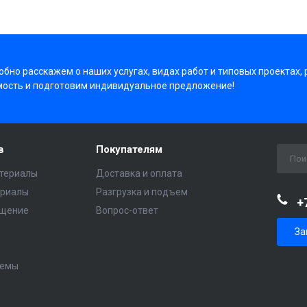
бно расскажем о наших услугах, видах работ и типовых проектах,
мость и подготовим индивидуальное предложение!
в
Покупателям
териалы
Доставка и оплата
ериалы
Разгрузка и подъем
+
ещение
Вопрос-ответ
За
темы