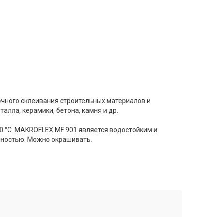
чного склеивания строительных материалов и
алла, керамики, бетона, камня и др.
80 °C. MAKROFLEX MF 901 является водостойким и
чностью. Можно окрашивать.