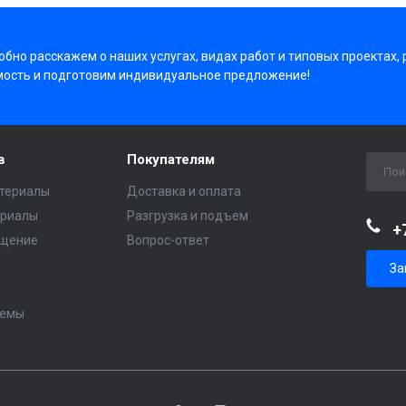
бно расскажем о наших услугах, видах работ и типовых проектах,
мость и подготовим индивидуальное предложение!
в
Покупателям
териалы
Доставка и оплата
ериалы
Разгрузка и подъем
+
ещение
Вопрос-ответ
За
темы