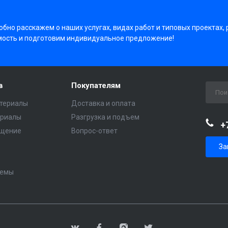
бно расскажем о наших услугах, видах работ и типовых проектах,
мость и подготовим индивидуальное предложение!
в
Покупателям
териалы
Доставка и оплата
ериалы
Разгрузка и подъем
+
ещение
Вопрос-ответ
За
темы